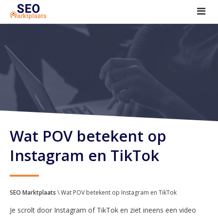
SEO tools reviews
Marketeer bij jou in de buurt?
Offerte
1. Seo voor beginners +
2. Onderzoeken +
3. Aan de slag! +
Wat POV betekent op
Instagram en TikTok
SEO Marktplaats
\ Wat POV betekent op Instagram en TikTok
Je scrolt door Instagram of TikTok en ziet ineens een video