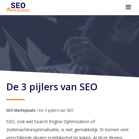
SEO tools reviews
Marketeer bij jou in de buurt?
Offerte
1. Seo voor beginners +
2. Onderzoeken +
3. Aan de slag! +
De 3 pijlers van SEO
SEO Marktplaats
\ De 3 pijlers van SEO
SEO, ook wel Search Engine Optimization of
zoekmachineoptimalisatie, is niet gemakkelijk. Er komen veel
verschillende dingen tegelijkertijd bij kijken. Al deze dingen