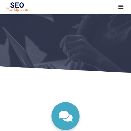
SEO tools reviews
Marketeer bij jou in de buurt?
Offerte
1. Seo voor beginners +
2. Onderzoeken +
3. Aan de slag! +