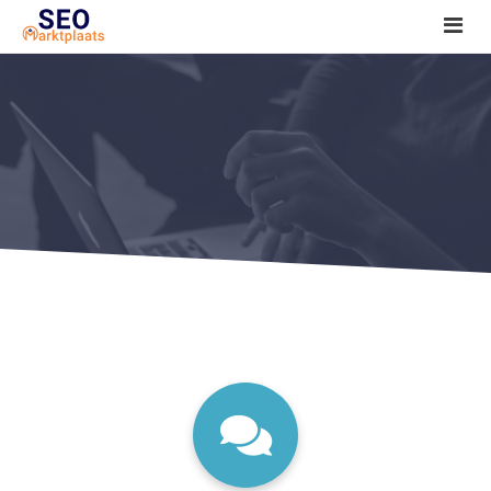
SEO tools reviews
Marketeer bij jou in de buurt?
Offerte
1. Seo voor beginners +
2. Onderzoeken +
3. Aan de slag! +