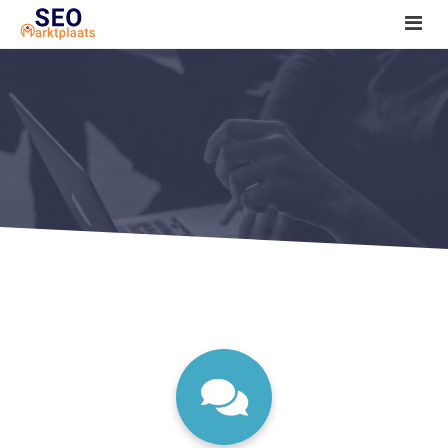
SEO tools reviews
Marketeer bij jou in de buurt?
Offerte
1. Seo voor beginners +
2. Onderzoeken +
3. Aan de slag! +