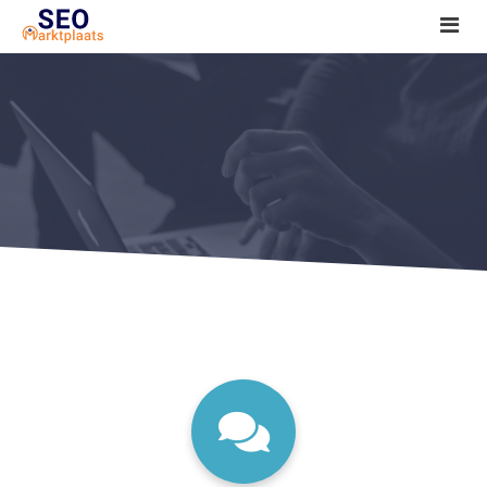
SEO tools reviews
Marketeer bij jou in de buurt?
Offerte
1. Seo voor beginners +
2. Onderzoeken +
3. Aan de slag! +