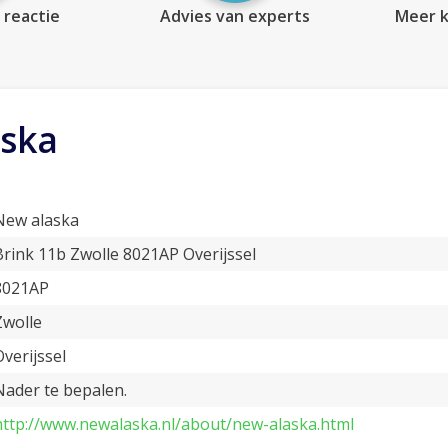
 reactie
Advies van experts
Meer k
ska
New alaska
Brink 11b Zwolle 8021AP Overijssel
8021AP
Zwolle
Overijssel
Nader te bepalen.
http://www.newalaska.nl/about/new-alaska.html