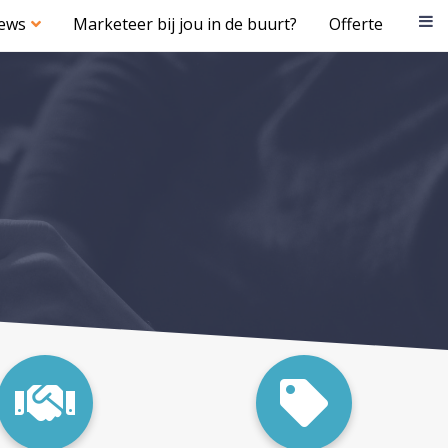
iews
Marketeer bij jou in de buurt?
Offerte