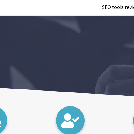
SEO tools rev