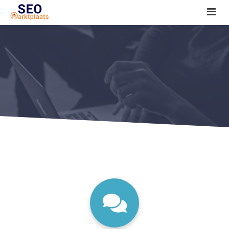
SEO tools reviews
Marketeer bij jou in de buurt?
Offerte
1. Seo voor beginners +
2. Onderzoeken +
3. Aan de slag! +