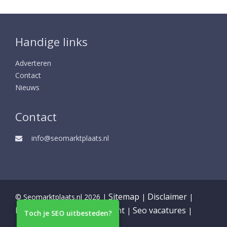
Handige links
Adverteren
Contact
Nieuws
Contact
info@seomarktplaats.nl
Sitemap
Disclaimer
© Seomarktplaats.nl 2026 |
|
|
Partners
Privacy statement
Seo vacatures
|
|
|
Toch je SEO uitbesteden?