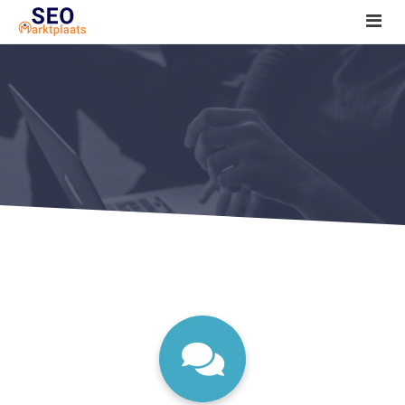
SEO tools reviews
Marketeer bij jou in de buurt?
Offerte
1. Seo voor beginners +
2. Onderzoeken +
3. Aan de slag! +