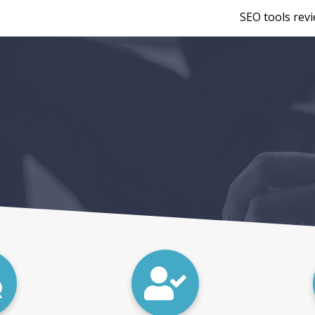
SEO tools rev