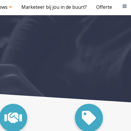
iews
Marketeer bij jou in de buurt?
Offerte