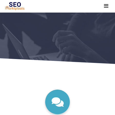
SEO tools reviews
Marketeer bij jou in de buurt?
Offerte
1. Seo voor beginners +
2. Onderzoeken +
3. Aan de slag! +