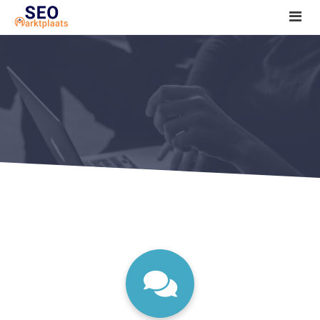
SEO tools reviews
Marketeer bij jou in de buurt?
Offerte
1. Seo voor beginners +
2. Onderzoeken +
3. Aan de slag! +