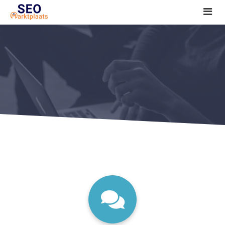
SEO tools reviews
Marketeer bij jou in de buurt?
Offerte
1. Seo voor beginners +
2. Onderzoeken +
3. Aan de slag! +