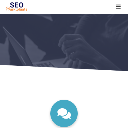
SEO tools reviews
Marketeer bij jou in de buurt?
Offerte
1. Seo voor beginners +
2. Onderzoeken +
3. Aan de slag! +