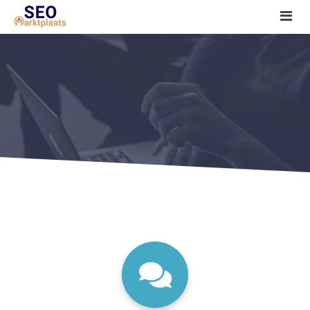
SEO tools reviews
Marketeer bij jou in de buurt?
Offerte
1. Seo voor beginners +
2. Onderzoeken +
3. Aan de slag! +