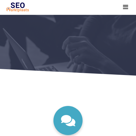
SEO tools reviews
Marketeer bij jou in de buurt?
Offerte
1. Seo voor beginners +
2. Onderzoeken +
3. Aan de slag! +