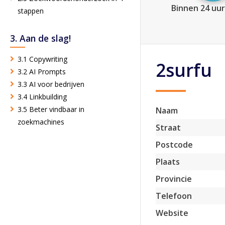
Binnen 24 uur
stappen
3. Aan de slag!
3.1 Copywriting
2surfu
3.2 AI Prompts
3.3 AI voor bedrijven
3.4 Linkbuilding
3.5 Beter vindbaar in
Naam
zoekmachines
Straat
Postcode
Plaats
Provincie
Telefoon
Website