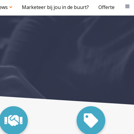
iews
Marketeer bij jou in de buurt?
Offerte