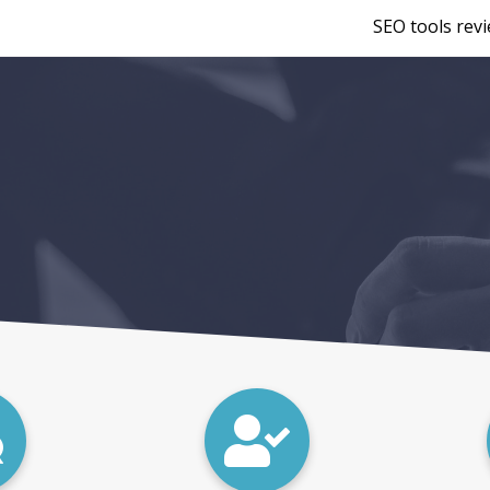
SEO tools rev