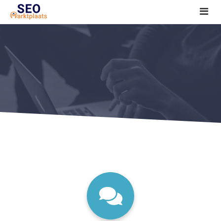
SEO tools reviews
Marketeer bij jou in de buurt?
Offerte
1. Seo voor beginners +
2. Onderzoeken +
3. Aan de slag! +