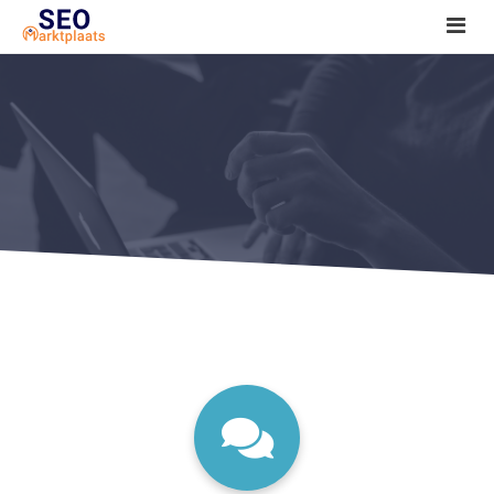
SEO tools reviews
Marketeer bij jou in de buurt?
Offerte
1. Seo voor beginners +
2. Onderzoeken +
3. Aan de slag! +