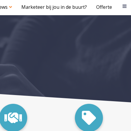
iews
Marketeer bij jou in de buurt?
Offerte