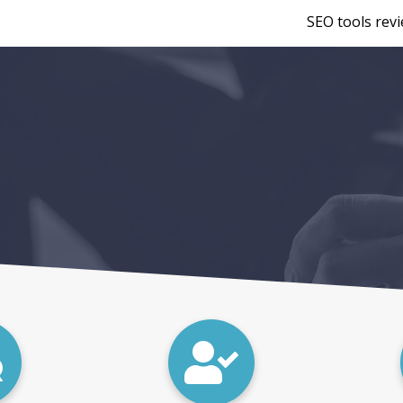
SEO tools rev