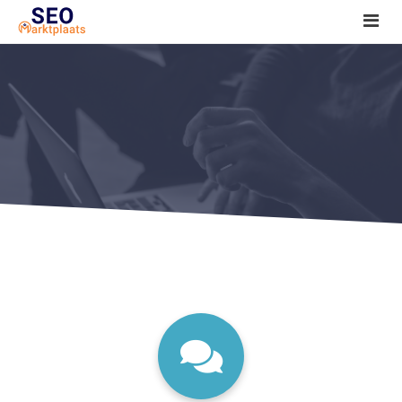
SEO tools reviews
Marketeer bij jou in de buurt?
Offerte
1. Seo voor beginners +
2. Onderzoeken +
3. Aan de slag! +