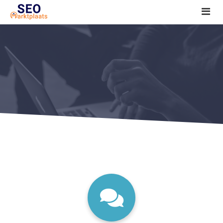
SEO tools reviews
Marketeer bij jou in de buurt?
Offerte
1. Seo voor beginners +
2. Onderzoeken +
3. Aan de slag! +