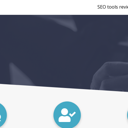
SEO tools rev