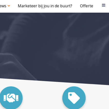
iews
Marketeer bij jou in de buurt?
Offerte