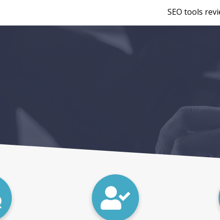
SEO tools rev