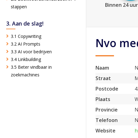
Binnen 24 uur
stappen
3. Aan de slag!
3.1 Copywriting
Nvo me
3.2 AI Prompts
3.3 AI voor bedrijven
3.4 Linkbuilding
3.5 Beter vindbaar in
Naam
N
zoekmachines
Straat
M
Postcode
4
Plaats
W
Provincie
N
Telefoon
N
Website
h