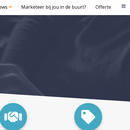
iews
Marketeer bij jou in de buurt?
Offerte