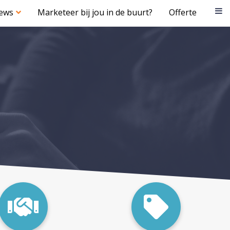
iews
Marketeer bij jou in de buurt?
Offerte