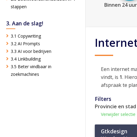
Binnen 24 uur
stappen
3. Aan de slag!
3.1 Copywriting
Interne
3.2 AI Prompts
3.3 AI voor bedrijven
3.4 Linkbuilding
3.5 Beter vindbaar in
Een internet m
zoekmachines
vindt, is
1
. Hier
afspraak te pla
Filters
Provincie en stad
Verwijder selectie
Gtkdesign