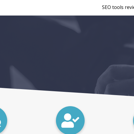
SEO tools rev