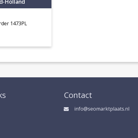
d-Holland
rder 1473PL
ks
Contact
info@seomarktplaats.nl