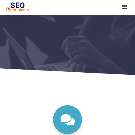
SEO tools reviews
Marketeer bij jou in de buurt?
Offerte
1. Seo voor beginners +
2. Onderzoeken +
3. Aan de slag! +