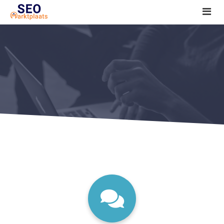
SEO tools reviews
Marketeer bij jou in de buurt?
Offerte
1. Seo voor beginners +
2. Onderzoeken +
3. Aan de slag! +