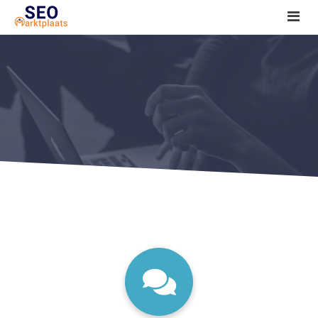
SEO tools reviews
Marketeer bij jou in de buurt?
Offerte
1. Seo voor beginners +
2. Onderzoeken +
3. Aan de slag! +