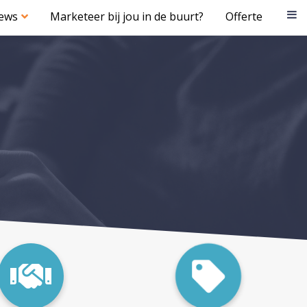
iews
Marketeer bij jou in de buurt?
Offerte