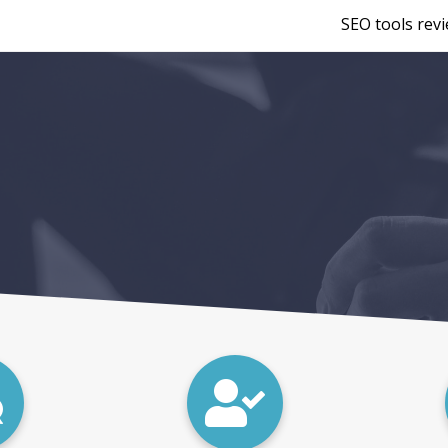
SEO tools rev