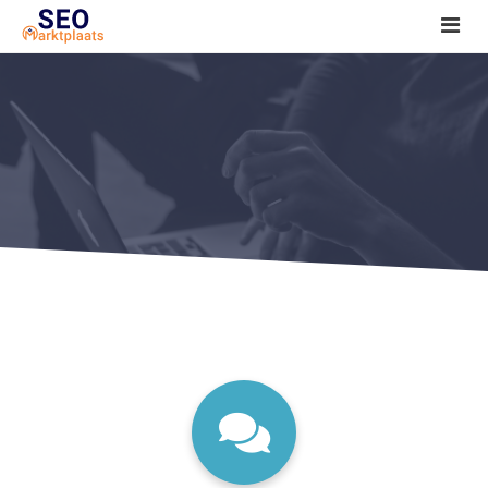
SEO tools reviews
Marketeer bij jou in de buurt?
Offerte
1. Seo voor beginners +
2. Onderzoeken +
3. Aan de slag! +