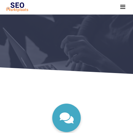
SEO tools reviews
Marketeer bij jou in de buurt?
Offerte
1. Seo voor beginners +
2. Onderzoeken +
3. Aan de slag! +