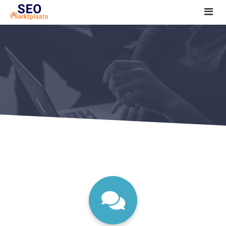
SEO tools reviews
Marketeer bij jou in de buurt?
Offerte
1. Seo voor beginners +
2. Onderzoeken +
3. Aan de slag! +