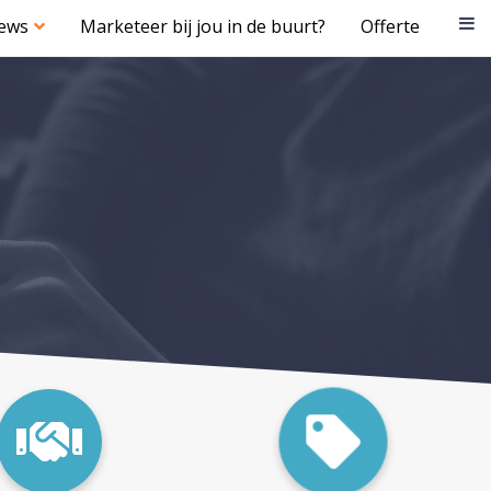
iews
Marketeer bij jou in de buurt?
Offerte