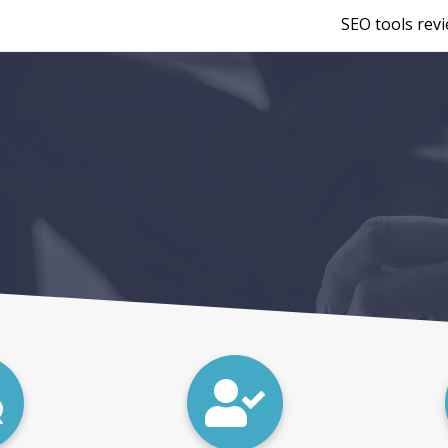
SEO tools rev