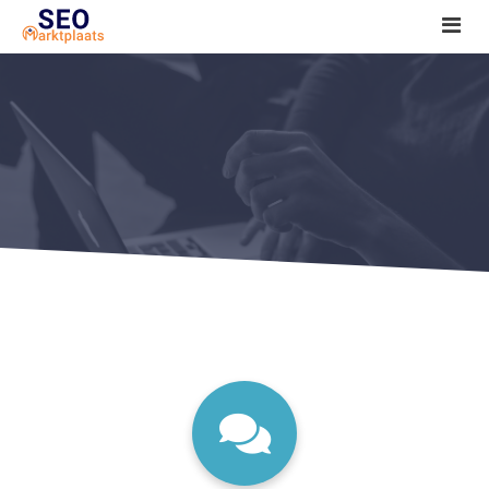
SEO tools reviews
Marketeer bij jou in de buurt?
Offerte
1. Seo voor beginners +
2. Onderzoeken +
3. Aan de slag! +