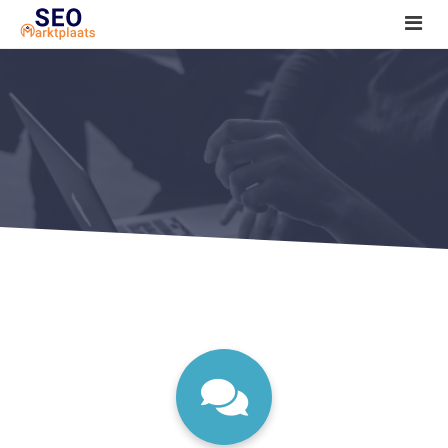
SEO tools reviews
Marketeer bij jou in de buurt?
Offerte
1. Seo voor beginners +
2. Onderzoeken +
3. Aan de slag! +