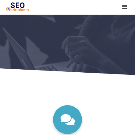
SEO tools reviews
Marketeer bij jou in de buurt?
Offerte
1. Seo voor beginners +
2. Onderzoeken +
3. Aan de slag! +