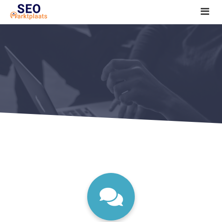
SEO tools reviews
Marketeer bij jou in de buurt?
Offerte
1. Seo voor beginners +
2. Onderzoeken +
3. Aan de slag! +