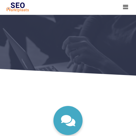
SEO tools reviews
Marketeer bij jou in de buurt?
Offerte
1. Seo voor beginners +
2. Onderzoeken +
3. Aan de slag! +