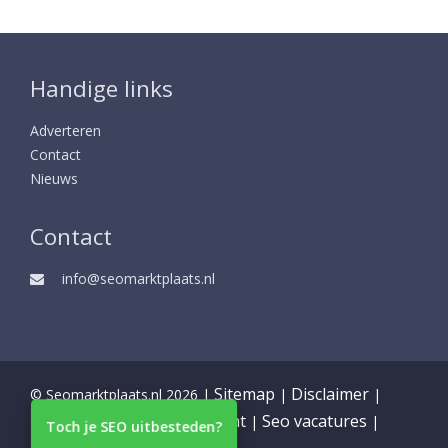
Handige links
Adverteren
Contact
Nieuws
Contact
info@seomarktplaats.nl
Sitemap
Disclaimer
© Seomarktplaats.nl 2026 |
|
|
Partners
Privacy statement
Seo vacatures
|
|
|
Toch je SEO uitbesteden?