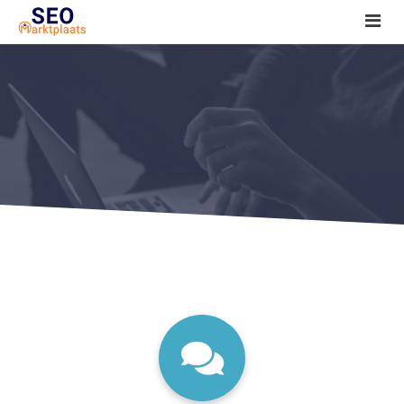
SEO tools reviews
Marketeer bij jou in de buurt?
Offerte
1. Seo voor beginners +
2. Onderzoeken +
3. Aan de slag! +