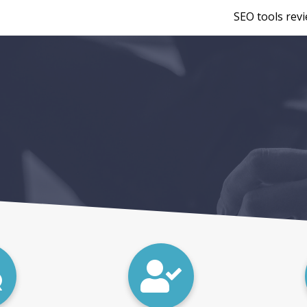
SEO tools rev