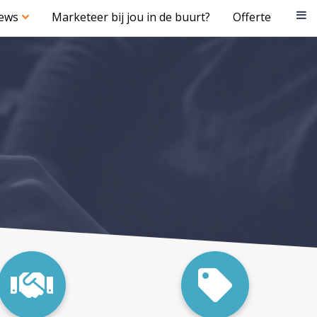
iews
Marketeer bij jou in de buurt?
Offerte