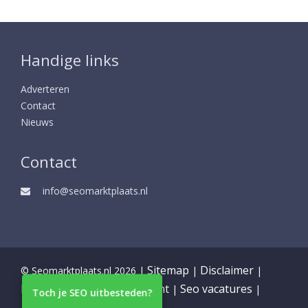
Handige links
Adverteren
Contact
Nieuws
Contact
info@seomarktplaats.nl
Sitemap
Disclaimer
© Seomarktplaats.nl 2026 |
|
|
Partners
Privacy statement
Seo vacatures
|
|
|
Toch je SEO uitbesteden?