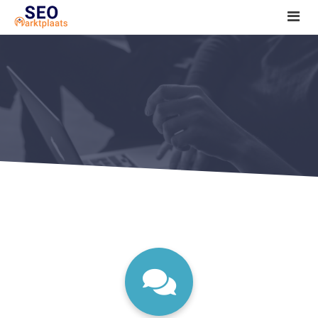
SEO tools reviews
Marketeer bij jou in de buurt?
Offerte
1. Seo voor beginners +
2. Onderzoeken +
3. Aan de slag! +