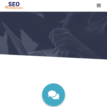
SEO tools reviews
Marketeer bij jou in de buurt?
Offerte
1. Seo voor beginners +
2. Onderzoeken +
3. Aan de slag! +