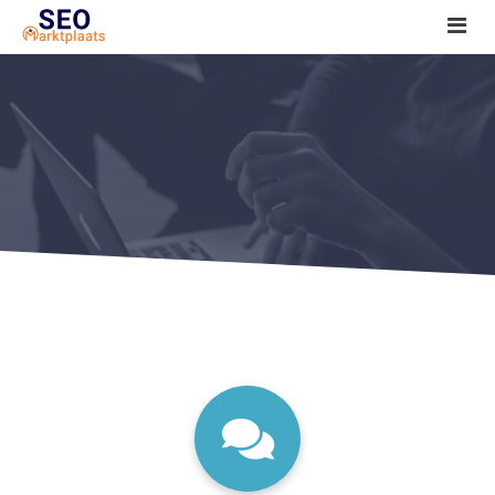
SEO tools reviews
Marketeer bij jou in de buurt?
Offerte
1. Seo voor beginners +
2. Onderzoeken +
3. Aan de slag! +