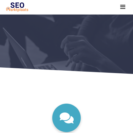
SEO tools reviews
Marketeer bij jou in de buurt?
Offerte
1. Seo voor beginners +
2. Onderzoeken +
3. Aan de slag! +