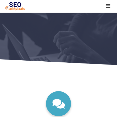
SEO tools reviews
Marketeer bij jou in de buurt?
Offerte
1. Seo voor beginners +
2. Onderzoeken +
3. Aan de slag! +