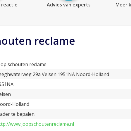
 reactie
Advies van experts
Meer k
houten reclame
oop schouten reclame
eeghwaterweg 29a Velsen 1951NA Noord-Holland
951NA
elsen
oord-Holland
ader te bepalen.
ttp://www.joopschoutenreclame.nl