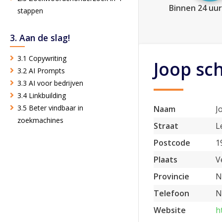
Binnen 24 uur
stappen
3. Aan de slag!
3.1 Copywriting
Joop sc
3.2 AI Prompts
3.3 AI voor bedrijven
3.4 Linkbuilding
3.5 Beter vindbaar in
Naam
J
zoekmachines
Straat
L
Postcode
1
Plaats
V
Provincie
N
Telefoon
N
Website
h