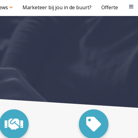
iews
Marketeer bij jou in de buurt?
Offerte