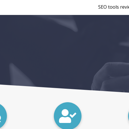
SEO tools rev