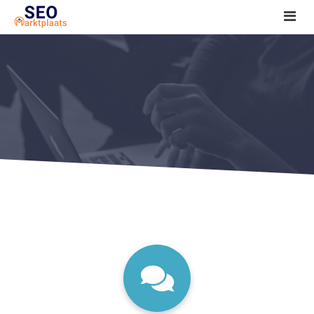
SEO tools reviews
Marketeer bij jou in de buurt?
Offerte
1. Seo voor beginners +
2. Onderzoeken +
3. Aan de slag! +