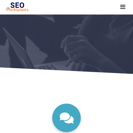
SEO tools reviews
Marketeer bij jou in de buurt?
Offerte
1. Seo voor beginners +
2. Onderzoeken +
3. Aan de slag! +