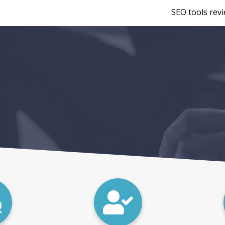
SEO tools rev