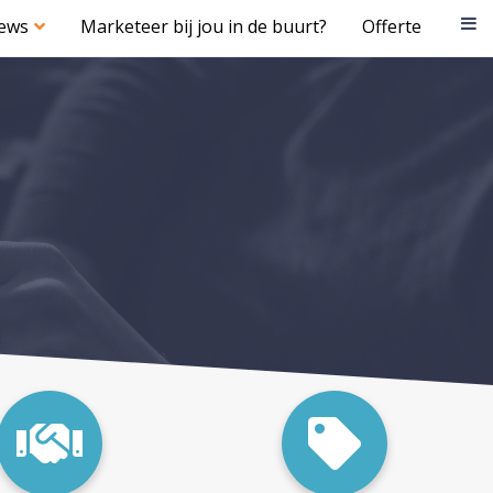
iews
Marketeer bij jou in de buurt?
Offerte