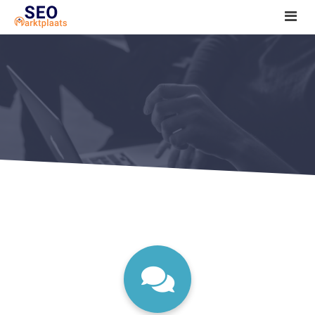
SEO tools reviews
Marketeer bij jou in de buurt?
Offerte
1. Seo voor beginners +
2. Onderzoeken +
3. Aan de slag! +